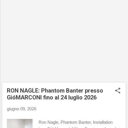
presente attraverso prospettive e linguaggi
differenti: Ciò che mi guarda , la prima grande
retrospettiva museale in Italia dedicata a
Miriam Cahn , a cura di Cristiana Perrella , e
Le imperfezioni , mostra collettiva delle
vincitrici della terza edizione del Premio Paul
Thorel , a cura di Sara Dolfi Agostini . Fulcro
del programma annuale del museo, Ciò che
mi guarda segna un momento centrale nel
percorso del MACRO nel 2026 : una mostra
di ampia scala che restituisce oltre cinq...
RON NAGLE: Phantom Banter presso
GióMARCONI fino al 24 luglio 2026
giugno 09, 2026
Ron Nagle, Phantom Banter, Installation