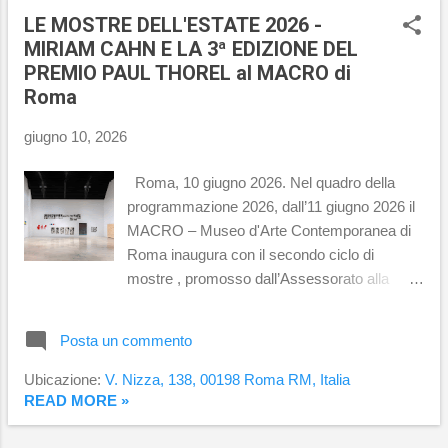
curato da Francesca Cappelletti e Frits
LE MOSTRE DELL'ESTATE 2026 -
Scholten , la mostra approderà a Roma dal
MIRIAM CAHN E LA 3ª EDIZIONE DEL
23 giugno al 20 settembre 2026 con una
PREMIO PAUL THOREL al MACRO di
configurazione autonoma e originale, esito di
Roma
un dialogo scientifico condiviso . A partire
dalle Metamorfosi di Ovidio – uno dei testi
giugno 10, 2026
fondativi e più duraturi dell’immaginario
occidentale – il progetto esplora il tema della
Roma, 10 giugno 2026. Nel quadro della
metamorfosi come principio universale e
programmazione 2026, dall’11 giugno 2026 il
come chiave di lettura del cosmo , della
MACRO – Museo d'Arte Contemporanea di
materia e della condizione umana. Il poema
Roma inaugura con il secondo ciclo di
ovidiano ...
mostre , promosso dall’Assessorato alla
Cultura di Roma Capitale e dall’Azienda
Speciale Palaexpo, prodotto e organizzato da
Posta un commento
Azienda Speciale Palaexpo , confermando
una linea curatoriale internazionale che, in
Ubicazione:
V. Nizza, 138, 00198 Roma RM, Italia
questa stagione espositiva, si sviluppa
READ MORE »
interamente attraverso uno sguardo rivolto al
femminile . Due nuovi progetti interrogano il