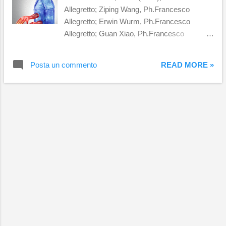
Allegretto; Ziping Wang, Ph.Francesco
Allegretto; Erwin Wurm, Ph.Francesco
Allegretto; Guan Xiao, Ph.Francesco
Allegretto. Fondazione Berengo e Berengo
Studio presentano GLASSTRESS 2026
Posta un commento
READ MORE »
Torna a Venezia il progetto biennale
internazionale dedicato al vetro
contemporaneo a cura di Adriano Berengo,
Joanna De Vos e Umberto Croppi Oltre 50
artisti e designer internazionali invitati a
esplorare il potenziale espressivo e
trasformativo del vetro come medium
artistico contemporaneo in collaborazione
con i maestri vetrai di Murano 12 luglio – 22
novembre 2026 Ca’ Tron - Venezia
Fondazione Berengo Art Space - Murano
fondazioneberengo.org | berengo.co Dopo
l’ultima edizione veneziana del 2024, torna in