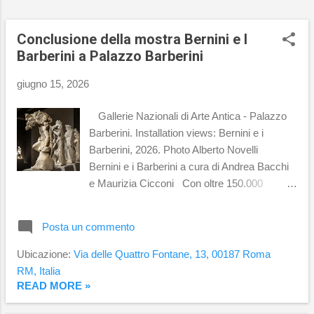
laguna GLASSTRESS , il progetto
internazionale ideato da Adriano Berengo nel
2009 come evento collaterale della Biennale
Conclusione della mostra Bernini e I
di Venezia e oggi considerato uno dei
Barberini a Palazzo Barberini
principali appuntamenti dedica...
giugno 15, 2026
Gallerie Nazionali di Arte Antica - Palazzo
Barberini. Installation views: Bernini e i
Barberini, 2026. Photo Alberto Novelli
Bernini e i Barberini a cura di Andrea Bacchi
e Maurizia Cicconi Con oltre 150.000
visitatori in 122 giorni di apertura si conclude
la grande mostra dedicata al rapporto tra
Posta un commento
Gian Lorenzo Bernini e papa Urbano VIII
Roma, 15 giugno 2026. Con oltre 150.000
Ubicazione:
Via delle Quattro Fontane, 13, 00187 Roma
visitatori , si è conclusa ieri, domenica 14
RM, Italia
giugno, la mostra Bernini e I Barberini a
READ MORE »
Palazzo Barberini . L’esposizione ha indagato