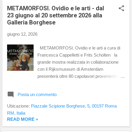
il rapporto straordinario tra Gian Lorenzo
METAMORFOSI. Ovidio e le arti - dal
Bernini e Maffeo Barberini , suo primo e
23 giugno al 20 settembre 2026 alla
decisivo committente, eletto pontefice nel
Galleria Borghese
1623 con il nome di Urbano VIII . “Bernini e i
Barberini ha conquistato migliaia di visitatori e
giugno 12, 2026
un ampio consenso della critica,
confermando il ruolo centrale delle Gallerie
METAMORFOSI. Ovidio e le arti a cura di
Nazionali nel promuovere e valorizzare le
Francesca Cappelletti e Frits Scholten la
nostre collezioni, offrendo al pubblico
grande mostra realizzata in collaborazione
un'occasione straordinaria di
con il Rijksmuseum di Amsterdam
approfondimento e conoscenza del...
presenterà oltre 80 capolavori provenienti da
importanti istituzioni internazionali mettendo
in scena la potenza immaginativa delle
Posta un commento
Metamorfosi di Ovidio Dopo l’apertura al
Rijksmuseum di Amsterdam della prima
Ubicazione:
Piazzale Scipione Borghese, 5, 00197 Roma
tappa di Metamorfosi. Ovidio e le arti , il
RM, Italia
grande progetto espositivo nato dalla
READ MORE »
collaborazione con la Galleria Borghese e