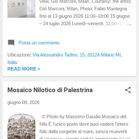
view, Gió Marconi, Milan, Courtesy: the artist;
Gió Marconi, Milan, Photo: Fabio Mantegna
fino al 13 giugno 2026 11:00–18:00 15 giugno
– 24 luglio 2026 Lunedì–venerdì, 11:00–18:00
GióMARCONI Via Tadino, 15 - Milano La
Galleria Gió Marconi Gallery è lieta di
Posta un commento
annunciare Ron Nagle. Phantom Banter, la
prima mostra personale in Italia dedicata allo
Ubicazione:
Via Alessandro Tadino, 15, 20124 Milano MI,
scultore della West Coast Ron Nagle, noto
Italia
per le sue raffinate sculture in ceramica di
READ MORE »
piccola scala. L’esposizione segna la sua
seconda presenza nel Paese, dopo la
Mosaico Nilotico di Palestrina
partecipazione a The Encyclopedic Palace
alla 55ª edizione della Biennale di Venezia
giugno 08, 2026
2013, a cura di Massimiliano Gioni. La
mostra presenta undici sculture realizzate tra
© Photo by Massimo Gaudio Mosaico del
il 2024 e il 2026, insieme a una selezione di
Nilo È l'unico posto dove puoi vedere l'intero
disegni recenti, offrendo uno sguardo
Nilo dalla sorgente al mare, senza muoverti
approfondito sulla ricerca artistica di Nagle.
di un passo, stando seduto ammirando su un