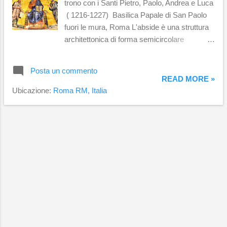
trono con i Santi Pietro, Paolo, Andrea e Luca
( 1216-1227) Basilica Papale di San Paolo
fuori le mura, Roma L'abside è una struttura
architettonica di forma semicircolare
sormontata da semi cupola chiamata catino
absidale. Venne utilizzata già dall'antica
Posta un commento
Roma e successivamente anche
READ MORE »
nell'architettura cristiana. Nelle chiese sono
Ubicazione:
Roma RM, Italia
collocate dietro l'altare maggiore e di solito
incorniciate da un arco trionfale che le divide
dalla navata centrale. A parer mio, a Roma ce
ne sono di fantastiche, quelle più belle si
trovano nelle basiliche costruite fino al X -XI
secolo. Quello che rende questa parte di
chiesa veramente fantastica è il catino
absidale che veniva decorato con splendidi
cicli musivi. Le decorazioni ovviamente sono
incentrate sui simboli della Chiesa. Le foto
che seguono rappresentano soltanto una