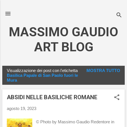
Passa ai contenuti principali
MASSIMO GAUDIO
ART BLOG
Visualizzazione dei post con l'etichetta
MOSTRA TUTTO
P
Basilica Papale di San Paolo fuori le
Mura
o
s
t
ABSIDI NELLE BASILICHE ROMANE
agosto 19, 2023
© Photo by Massimo Gaudio Redentore in