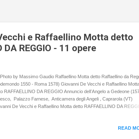
ecchi e Raffaellino Motta detto
 DA REGGIO - 11 opere
hoto by Massimo Gaudio Raffaellino Motta detto Raffaellino da Re
demondo 1550 - Roma 1578) Giovanni De Vecchi e Raffaellino Mott
to RAFFAELLINO DA REGGIO Annuncio dell'Angelo a Gedeone (15
resco, Palazzo Farnese, Anticamera degli Angeli , Caprarola (VT)
vanni De Vecchi e Raffaellino Motta detto RAFFAELLINO DA REGG
rcangelo Michele annuncia la fine della pestilenza (1575) Affresco,
azzo Farnese, Anticamera degli Angeli , Caprarola (VT) Giovanni De
READ MO
chi e Raffaellino Motta detto RAFFAELLINO DA REGGIO Daniele ne
sa dei leoni (1575) Affresco, Palazzo Farnese, Anticamera degli Ange