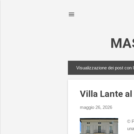
MA
Visualizzazione dei post con l
P
o
s
Villa Lante al
t
maggio 26, 2026
© P
una