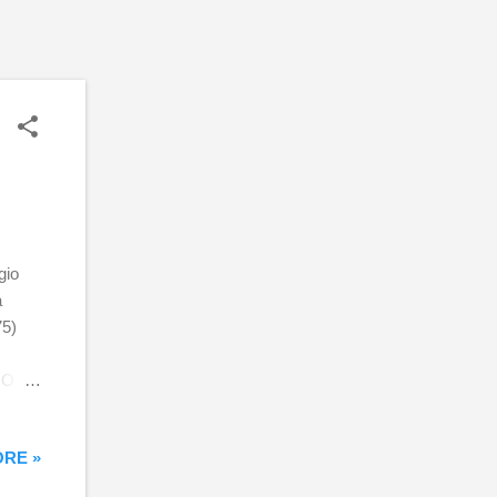
ggio
a
75)
IO
RE »
lla
li ,