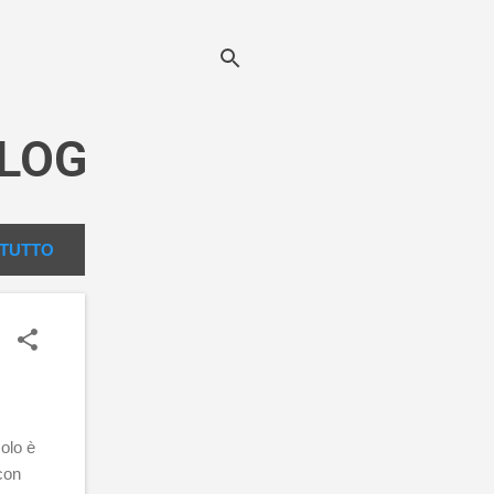
LOG
TUTTO
olo è
con