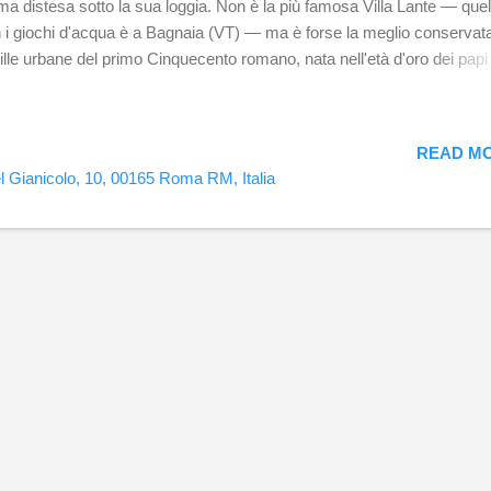
a distesa sotto la sua loggia. Non è la più famosa Villa Lante — quel
 i giochi d'acqua è a Bagnaia (VT) — ma è forse la meglio conservata
ville urbane del primo Cinquecento romano, nata nell'età d'oro dei papi
ici. La villa fu voluta tra il 1518 e il 1525 da Baldassarre Turini, datari
ale di Pescia, amico intimo di Raffaello e uomo di fiducia di Leone X. 
pensò come residenza estiva fuori dal caos cittadino, costruendola so
READ MO
ti romani che la tradizione identificava con la casa del poeta Marziale.
l Gianicolo, 10, 00165 Roma RM, Italia
o la morte di Raffaello nel 1520, il progetto passò al suo allievo predil
lio Romano: fu una delle sue prime commissioni autonome. La costr
interrotta dal Sacco di Roma del 1527 — i lanzichenecchi lasciarono 
ffito ancora visibile nella sala: “6 maggio 1527 saccheggiai R...