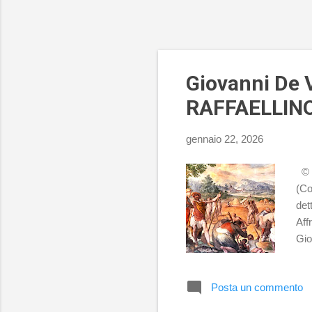
Giovanni De V
RAFFAELLINO
gennaio 22, 2026
© P
(Co
det
Aff
Gio
L'A
Pal
Posta un commento
Vec
fos