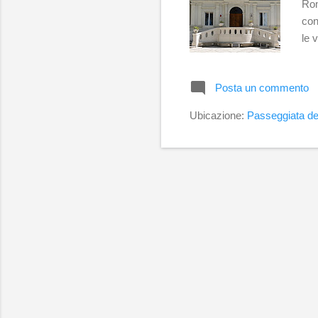
Rom
con
le 
Med
pap
Posta un commento
la 
res
Ubicazione:
Passeggiata de
Dop
Giu
fu 
gra