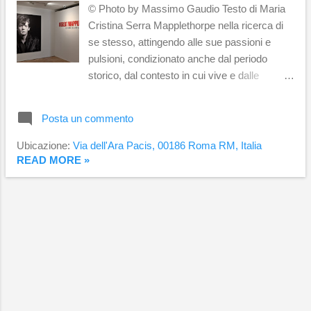
© Photo by Massimo Gaudio Testo di Maria
Cristina Serra Mapplethorpe nella ricerca di
se stesso, attingendo alle sue passioni e
pulsioni, condizionato anche dal periodo
storico, dal contesto in cui vive e dalle
frequentazioni, trova la sua idea di bellezza,
arte, sessualità ed erotismo, e con un
Posta un commento
approccio allusivo e pertinente esplica il
concetto di libertà e perfezione, lasciando
Ubicazione:
Via dell'Ara Pacis, 00186 Roma RM, Italia
all'osservatore il compito di ammirare l'opera
READ MORE »
e attivare i propri intimi e a volte sconosciuti
pensieri. ROBERT MAPPLETHORPE
Autoritratto (1980) Quello che inizia oggi
all'Ara Pacis, è il terzo e ultimo atto del
progetto espositivo sul maestro newyorkese
iniziato a Venezia, proseguito a Milano e
arrivato a Roma dove si esplora un percorso
in otto sezioni di studio e ricerca che
approfondisce vari aspetti personali e