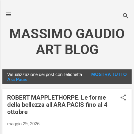
Passa ai contenuti principali
MASSIMO GAUDIO
ART BLOG
Visualizzazione dei post con l'etichetta
MOSTRA TUTTO
P
Ara Pacis
o
s
ROBERT MAPPLETHORPE. Le forme
t
della bellezza all'ARA PACIS fino al 4
ottobre
maggio 29, 2026