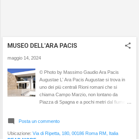
professionali di Robert Mapplethorpe. Prima
sezione Collage Si inizia subito con una
selezione di immagini per lo più sconosciute
al grande pubblico, quelle che riguardano le
prime op...
MUSEO DELL'ARA PACIS
maggio 14, 2024
© Photo by Massimo Gaudio Ara Pacis
Augustae L' Ara Pacis Augustae si trova in
uno dei più centrali Rioni romani che si
chiama Campo Marzio, non lontano da
Piazza di Spagna e a pochi metri dal fiume
Tevere. Si tratta di un monumento celebrativo
che il Senato di Roma decise di costruire in
Posta un commento
onore di Augusto, tornato da una spedizione
pacificatrice nella Gallia meridionale e
Ubicazione:
Via di Ripetta, 180, 00186 Roma RM, Italia