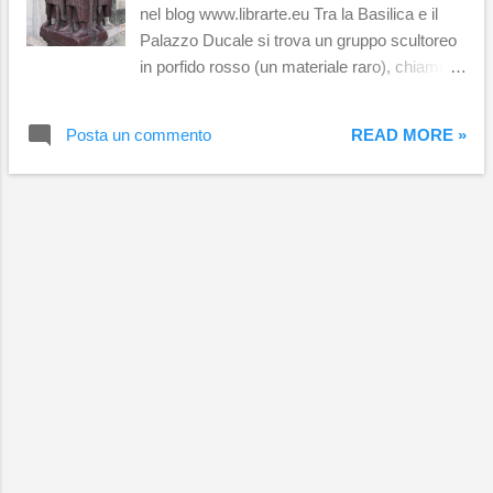
nel blog www.librarte.eu Tra la Basilica e il
Palazzo Ducale si trova un gruppo scultoreo
in porfido rosso (un materiale raro), chiamato
“I Tetrarchi” (293-303 circa). Un tempo era
collocato a Costantinopoli, nella piazza
Posta un commento
READ MORE »
monumentale “Philadelphion”. Nel 1204,
durante la Quarta Crociata, venne
saccheggiato e trasportato a Venezia,
assieme ad altri tesori. I quattro Tetrarchi,
disposti a coppie, impugnano una spada e
indossano il medesimo abbigliamento
militare, costituito da mantello, corazza e
copricapo. Ci sono varie interpretazioni
rispetto al significato dell’abbraccio dei
Tetrarchi, una delle quali risale al simbolo
della “fraternitas” tra i Cesari e gli Augusti.
Ognuno dei due Augusti stringe il proprio
Cesare in un abbraccio cerimoniale. Inoltre,
osservando la base del gruppo, ci si rende