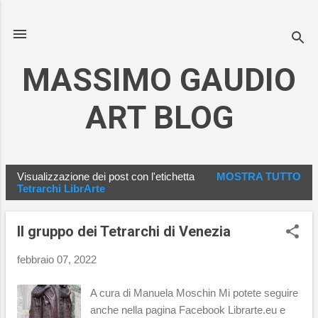
Passa ai contenuti principali
MASSIMO GAUDIO
ART BLOG
Visualizzazione dei post con l'etichetta
MOSTRA TUTTO
P
Tetrarchi LibrArte
o
s
Il gruppo dei Tetrarchi di Venezia
t
febbraio 07, 2022
A cura di Manuela Moschin Mi potete seguire
anche nella pagina Facebook Librarte.eu e