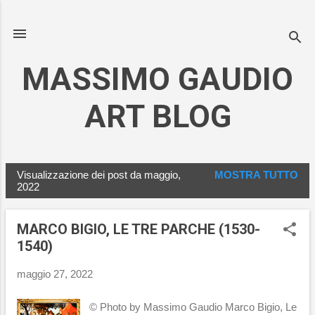
Passa ai contenuti principali
MASSIMO GAUDIO
ART BLOG
Visualizzazione dei post da maggio,
MOSTRA TUTTO
P
2022
o
s
MARCO BIGIO, LE TRE PARCHE (1530-
t
1540)
maggio 27, 2022
© Photo by Massimo Gaudio Marco Bigio, Le