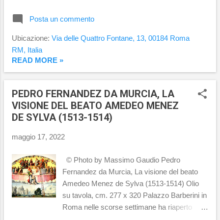
Palazzo Barberini trova spazio soltanto
un'opera pittorica esposta ed è quella
Posta un commento
dall'artista veneziano Lorenzo Lotto dal titolo
Matrimonio mistico di santa Caterina con i
Ubicazione:
Via delle Quattro Fontane, 13, 00184 Roma
santi Girolamo, Giorgio, Sebastiano, Antonio
RM, Italia
Abate e Nicola di Bari realizzata nel 1524 su
READ MORE »
commissione dei novelli sposi Marsilio e
Faustina Cassotti per essere collocata nella
PEDRO FERNANDEZ DA MURCIA, LA
loro camera. Le nozze sono presiedute da
VISIONE DEL BEATO AMEDEO MENEZ
Maria che guardando verso lo spettatore,
DE SYLVA (1513-1514)
indica le due strade per il Signore: quella
faticosa intrapresa da san Girolamo e quella
maggio 17, 2022
di amorevole carità di santa Caterina; il
Bambino nell'offrire una rosa alla santa
© Photo by Massimo Gaudio Pedro
ricorda che la passione per Cristo non è
Fernandez da Murcia, La visione del beato
senza spine. Questo dipinto, oltre ad avere
Amedeo Menez de Sylva (1513-1514) Olio
un forte significato religioso ha un risvolto
su tavola, cm. 277 x 320 Palazzo Barberini in
meno nobile dettato da un aspetto p...
Roma nelle scorse settimane ha riaperto
dopo un nuovo allestimento, undici sale