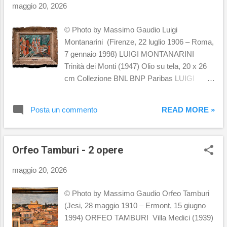
maggio 20, 2026
© Photo by Massimo Gaudio Luigi
Montanarini (Firenze, 22 luglio 1906 – Roma,
7 gennaio 1998) LUIGI MONTANARINI
Trinità dei Monti (1947) Olio su tela, 20 x 26
cm Collezione BNL BNP Paribas LUIGI
MONTANARINI Il sogno della zattera
Vetrata Basilica di San Giovanni Bosco,
Posta un commento
READ MORE »
Roma LUIGI MONTANARINI Il sogno delle
due colonne Vetrata Basilica di San Giovanni
Bosco, Roma
Orfeo Tamburi - 2 opere
maggio 20, 2026
© Photo by Massimo Gaudio Orfeo Tamburi
(Jesi, 28 maggio 1910 – Ermont, 15 giugno
1994) ORFEO TAMBURI Villa Medici (1939)