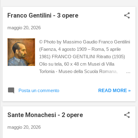
Franco Gentilini - 3 opere
maggio 20, 2026
© Photo by Massimo Gaudio Franco Gentilini
(Faenza, 4 agosto 1909 – Roma, 5 aprile
1981) FRANCO GENTILINI Ritratto (1935)
Olio su tela, 60 x 48 cm Musei di Villa
Torlonia - Museo della Scuola Romana,
Roma FRANCO GENTILINI Via Flaminia
(1946-1947) Olio su tela, 20 x 26 cm
Posta un commento
READ MORE »
Collezione BNL BNP Paribas FRANCO
GENTILINI Il poeta nello studio (1944) Olio
su tela, 55 x 43,5 cm Musei di Villa Torlonia -
Sante Monachesi - 2 opere
Museo della Scuola Romana, Roma
maggio 20, 2026