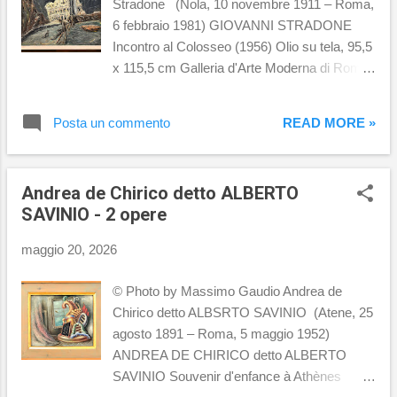
Stradone (Nola, 10 novembre 1911 – Roma,
6 febbraio 1981) GIOVANNI STRADONE
Incontro al Colosseo (1956) Olio su tela, 95,5
x 115,5 cm Galleria d'Arte Moderna di Roma
Capitale, Roma GIOVANNI STRADONE
Colosseo al tramonto (1947) Olio su tavola,
Posta un commento
READ MORE »
20 x 26 cm Collezione BNL BNP Paribas
GIOVANNI STRADONE San Giovanni
(1946-1947) Olio su compensato, 20 x 26 cm
Andrea de Chirico detto ALBERTO
Collezione BNL BNP Paribas
SAVINIO - 2 opere
maggio 20, 2026
© Photo by Massimo Gaudio Andrea de
Chirico detto ALBSRTO SAVINIO (Atene, 25
agosto 1891 – Roma, 5 maggio 1952)
ANDREA DE CHIRICO detto ALBERTO
SAVINIO Souvenir d'enfance à Athènes