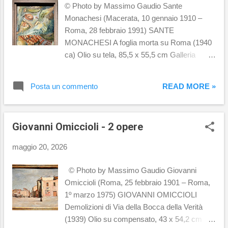
© Photo by Massimo Gaudio Sante
Monachesi (Macerata, 10 gennaio 1910 –
Roma, 28 febbraio 1991) SANTE
MONACHESI A foglia morta su Roma (1940
ca) Olio su tela, 85,5 x 55,5 cm Galleria
d'Arte Moderna di Roma Capitale, Roma
SANTE MONACHESI Via Veneto (1946-
Posta un commento
READ MORE »
1947) Olio su tela, 20 x 26 cm Collezione
BNL BNP Paribas
Giovanni Omiccioli - 2 opere
maggio 20, 2026
© Photo by Massimo Gaudio Giovanni
Omiccioli (Roma, 25 febbraio 1901 – Roma,
1º marzo 1975) GIOVANNI OMICCIOLI
Demolizioni di Via della Bocca della Verità
(1939) Olio su compensato, 43 x 54,2 cm