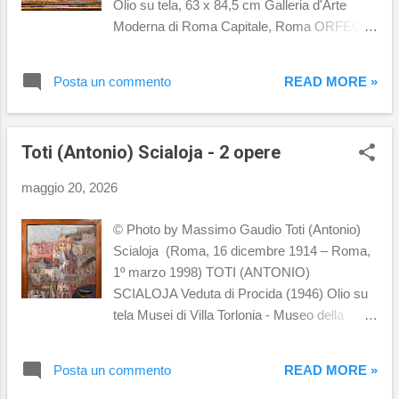
Olio su tela, 63 x 84,5 cm Galleria d'Arte
Moderna di Roma Capitale, Roma ORFEO
TAMBURI Ponte sul Tevere (1946) Olio su
tela, 20 x 26 cm Collezione BNL BNP
Posta un commento
READ MORE »
Paribas
Toti (Antonio) Scialoja - 2 opere
maggio 20, 2026
© Photo by Massimo Gaudio Toti (Antonio)
Scialoja (Roma, 16 dicembre 1914 – Roma,
1º marzo 1998) TOTI (ANTONIO)
SCIALOJA Veduta di Procida (1946) Olio su
tela Musei di Villa Torlonia - Museo della
Scuola Romana, Roma TOTI (ANTONIO)
SCIALOJA Trinità dei Monti (1946-1947) Olio
Posta un commento
READ MORE »
su tavola, 20 x 26 cm Collezione BNL BNP