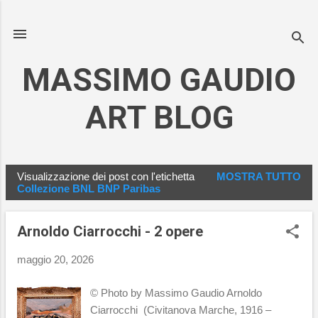
Passa ai contenuti principali
MASSIMO GAUDIO
ART BLOG
Visualizzazione dei post con l'etichetta
MOSTRA TUTTO
P
Collezione BNL BNP Paribas
o
s
Arnoldo Ciarrocchi - 2 opere
t
maggio 20, 2026
© Photo by Massimo Gaudio Arnoldo
Ciarrocchi (Civitanova Marche, 1916 –