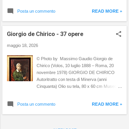
(1930-1931) Galleria Nazionale d'Arte
Moderna e Contemporanea, Roma ANDREA
Posta un commento
READ MORE »
DE CHIRICO detto ALBERTO SAVINIO
Trinità dei Monti (1946-1947) Olio su
compensato, 20 x 26 cm Collezione BNL
Giorgio de Chirico - 37 opere
BNP Paribas
maggio 18, 2026
© Photo by Massimo Gaudio Giorgio de
Chirico (Volos, 10 luglio 1888 – Roma, 20
novembre 1978) GIORGIO DE CHIRICO
Autoritratto con testa di Minerva (anni
Cinquanta) Olio su tela, 80 x 60 cm Museo
Carlo Bilotti, Roma GIORGIO DE CHIRICO
Archeologi misteriosi, Manichini, Il giorno e la
Posta un commento
READ MORE »
notte (1926) Olio su tela, 61 x 49,5 cm
Museo Carlo Bilotti, Roma GIORGIO DE
CHIRICO Bagnante coricata (1932) Olio su
tela, 77 x 173 cm Galleria Nazionale d'Arte