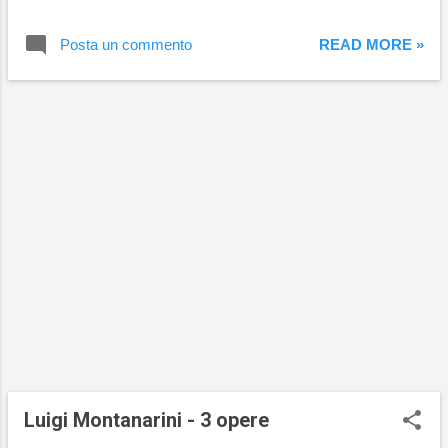
Galleria d'Arte Moderna di Roma Capitale,
Roma GIOVANNI OMICCIOLI Piazzale di
Posta un commento
READ MORE »
Ponte Milvio (1946-1947) Olio su tela, 20 x 26
cm Collezione BNL BNP Paribas
Luigi Montanarini - 3 opere