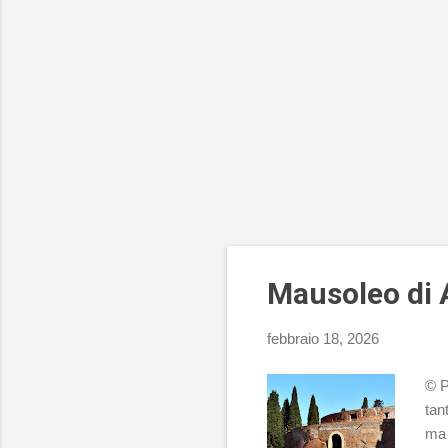
Mausoleo di
febbraio 18, 2026
© P
tan
ma 