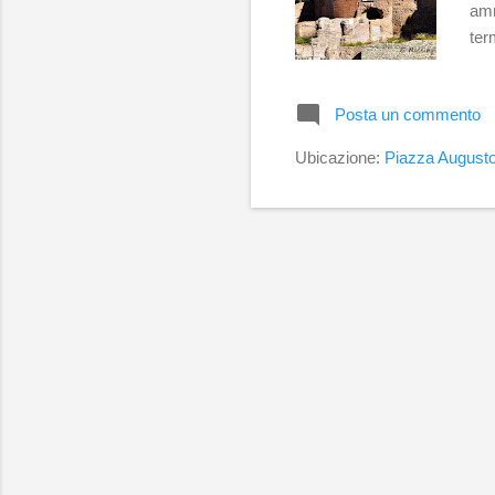
amm
ter
mes
per
Posta un commento
Imp
gui
Ubicazione:
Piazza Augusto
che
god
liv
bar