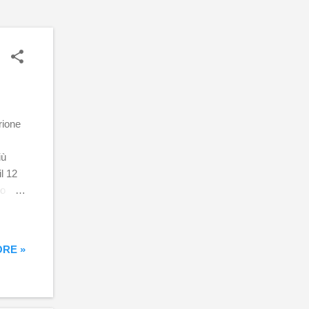
rione
iù
l 12
io
a
iramidi
RE »
I
ella
 36,40