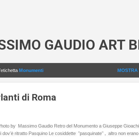
Passa ai contenuti principali
SSIMO GAUDIO ART B
'etichetta
Monumenti
MOSTRA 
lanti di Roma
hoto by Massimo Gaudio Retro del Monumento a Giuseppe Gioach
li dov'è ritratto Pasquino Le cosiddette "pasquinate" , altro non eran