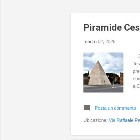
Piramide Ces
marzo 02, 2026
© P
Tes
pre
com
a.C
sac
Rom
Posta un commento
egi
egi
Ubicazione:
Via Raffaele Pe
sec
cin
met