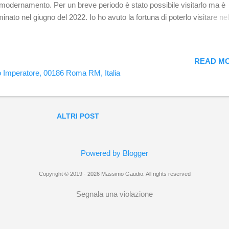
odernamento. Per un breve periodo è stato possibile visitarlo ma è
minato nel giugno del 2022. Io ho avuto la fortuna di poterlo visitare nel
e di aprile del 2022, quindi poco prima dell'attuale chiusura, necessa
 l'avanzamento dei lavori e per la riqualificazione di piazza Augusto
eratore. In quell'occasione la visita si è svolta attraverso l'ausilio di u
READ MO
da. La visita si è sviluppata attraverso il percorso in quel momento visi
 Imperatore, 00186 Roma RM, Italia
 in futuro non lontano verrà ampliato e migliorato in modo che tutti p
ere di questa meravigliosa opera, infatti, visto che la visita avviene s
elli, verrà messo a disposizione un ascensore utile per il superamento 
riere architettoniche. Nella fase attuale il Mausoleo sta vivendo un r...
ALTRI POST
Powered by Blogger
Copyright © 2019 - 2026 Massimo Gaudio. All rights reserved
Segnala una violazione