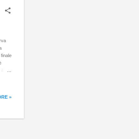
rva
a
 finale
è
il
l
n
o che
RE »
azza
la