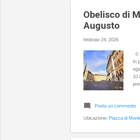
sep
Obelisco di M
Augusto
febbraio 24, 2026
© P
In 
egi
10 
pre
di 
Pac
Posta un commento
vas
4, 
Ubicazione:
Piazza di Mont
seg
pro
pos