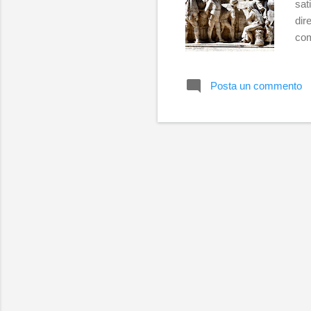
sat
dir
com
fra
per
Posta un commento
han
una
pia
Pal
Pal
tra