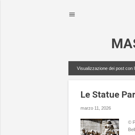
MA
Visualizzazione dei post con l
P
o
s
Le Statue Par
t
marzo 11, 2026
© P
Bel