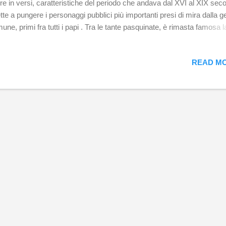
ire in versi, caratteristiche del periodo che andava dal XVI al XIX seco
ette a pungere i personaggi pubblici più importanti presi di mira dalla g
une, primi fra tutti i papi . Tra le tante pasquinate, è rimasta famosa l
se indirizzata a papa Urbano VIII Barberini ed i membri della sua famig
 gli scempi edilizi di cui si resero responsabili nel '600: quello che no
READ MO
no fatto i Barbari, lo hanno fatto i Barberini. Il nome p asquinata deri
 statua chiamata appunto Pasquino. Pasquino Situata nell'omonima
zza che si trova a pochi passi da Piazza Navona addossata alle mura
azzo Braschi. Essa fu ritrovata nel 1501 durante la costruzione dell'al
azzo Orsini (ora Palazzo Braschi) nello stesso luogo dove si trova or
tta di un corroso e mutilo gruppo marmore...