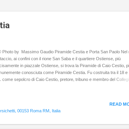
tia
hoto by Massimo Gaudio Piramide Cestia e Porta San Paolo Nel 
taccio, ai confini con il rione San Saba e il quartiere Ostiense, più
cisamente in piazzale Ostiense, si trova la Piramide di Caio Cestio, p
unemente conosciuta come Piramide Cestia. Fu costruita tra il 18 e i
. come sepolcro di Caio Cestio, pretore, tribuno e membro del Colleg
erdotale degli Epuloni. Dopo la conquista dell'Egitto in età augustea, 
a si sviluppò una sorta di moda che prendeva spunto dal modello
ziano, quindi nella città sorsero vari monumenti sepolcrali simili alle p
READ MO
zie e quella Cestia è l'ultima rimasta intatta. Nella seconda metà del II
rsichetti, 00153 Roma RM, Italia
olo d.C., l'imperatore Aureliano fece inglobare la piramide all'interno d
ta muraria a difesa di Roma, le Mura aureliane. Il monumento misura
ri di altezza, la base misura 29,50 metri per lato, mentre la camera