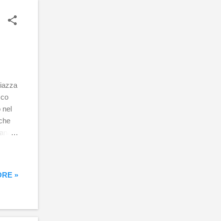
m...
iazza
sco
 nel
 che
iana
a
da una
arga
RE »
e dei
 nord