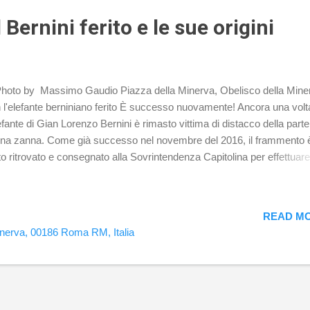
ud in prossimità dell...
 Bernini ferito e le sue origini
hoto by Massimo Gaudio Piazza della Minerva, Obelisco della Mine
 l'elefante berniniano ferito È successo nuovamente! Ancora una volt
lefante di Gian Lorenzo Bernini è rimasto vittima di distacco della parte
una zanna. Come già successo nel novembre del 2016, il frammento 
to ritrovato e consegnato alla Sovrintendenza Capitolina per effettuare 
uto restauro dell'opera. Non si sa cosa sia successo veramente, se i
tacco sia da considerarsi come un atto vandalico volontario oppure u
imento a seguito degli avversi eventi atmosferici, quello certo è il fatt
READ MO
ranno visionati i video ripresi dalle telecamere dislocate su tutta la pi
inerva, 00186 Roma RM, Italia
 capire la dinamica di questa nuova ferita. "Poro Pulcino" Obelisco del
erva con l'elefante berniniano in forma splendida Le origini Fino al 14
gno 2026 a Palazzo Barberini, sarà possibile ammirare il modello in
racotta realizzato dallo stesso "Cavalier Bernino"....