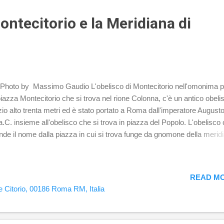
olcrale misura 23 mq che, seguendo l'usanza egizia, fu murata al mo
ontecitorio e la Meridiana di
hoto by Massimo Gaudio L'obelisco di Montecitorio nell'omonima p
piazza Montecitorio che si trova nel rione Colonna, c'è un antico obeli
zio alto trenta metri ed è stato portato a Roma dall'imperatore Augusto
a.C. insieme all'obelisco che si trova in piazza del Popolo. L'obelisco
nde il nome dalla piazza in cui si trova funge da gnomone della merid
Augusto che si trovava nell'antica Campo Marzio in prossimità dell'Ar
is. Chiamato anche Orologio di Augusto, il monumento era formato 
ta area pavimentale rettangolare in travertino lunga circa 75 metri e l
READ MO
sulla quale erano tracciati listelli in bronzo, con l'indicazione dei giorni 
e Citorio, 00186 Roma RM, Italia
ni zodiacali. Sull'apice dell'obelisco vi era una sfera di bronzo che
iettava la sua ombra sulla Linea meridiana il mezzodì, indicando la
izione del Sole sull'eclittica. Questa pavimentazione si estendeva da