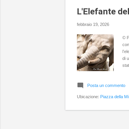
a s
L'Elefante del
febbraio 19, 2026
© P
con
l'e
di 
sta
dov
dis
Posta un commento
ced
ver
Ubicazione:
Piazza della M
per
Min
giu
ter