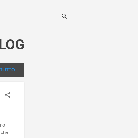
LOG
TUTTO
ino
o che